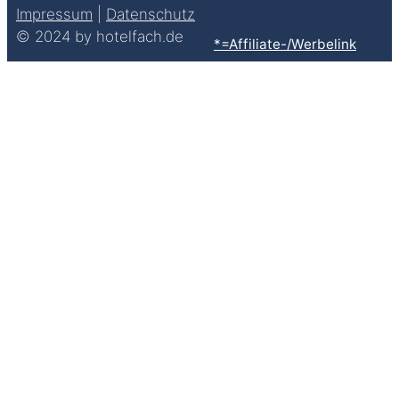
Impressum
|
Datenschutz
© 2024 by hotelfach.de
*=Affiliate-/Werbelink
Clos
this
modu
Hol' Dir jetzt die Checkliste
Berichtsheft!
Mit FÜNF wichtigen Tipps zum Ausbildungsnachweis
Vorname
Vorname