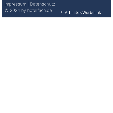
Impressum
|
Datenschutz
© 2024 by hotelfach.de
*=Affiliate-/Werbelink
Clos
this
modu
Hol' Dir jetzt die Checkliste
Berichtsheft!
Mit FÜNF wichtigen Tipps zum Ausbildungsnachweis
Vorname
Vorname