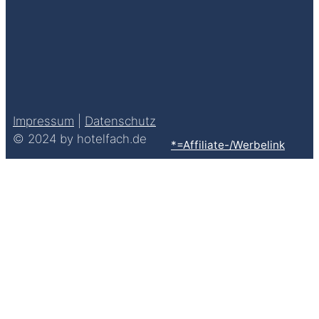
Impressum
|
Datenschutz
© 2024 by hotelfach.de
*=Affiliate-/Werbelink
Clos
this
modu